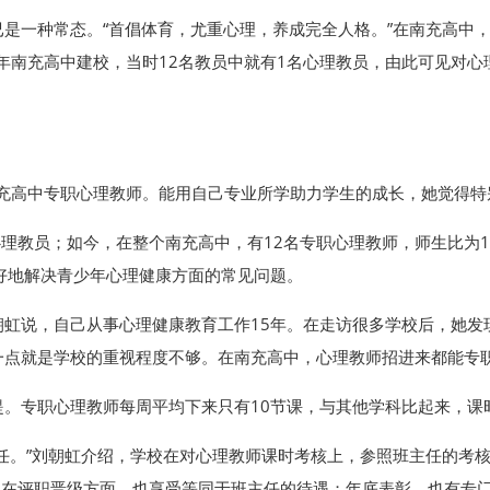
是一种常态。“首倡体育，尤重心理，养成完全人格。”在南充高中
7年南充高中建校，当时12名教员中就有1名心理教员，由此可见对心
南充高中专职心理教师。能用自己专业所学助力学生的成长，她觉得特
理教员；如今，在整个南充高中，有12名专职心理教师，师生比为1∶
好地解决青少年心理健康方面的常见问题。
朝虹说，自己从事心理健康教育工作15年。在走访很多学校后，她发
一点就是学校的重视程度不够。在南充高中，心理教师招进来都能专
提。专职心理教师每周平均下来只有10节课，与其他学科比起来，课
任。”刘朝虹介绍，学校在对心理教师课时考核上，参照班主任的考核
；在评职晋级方面，也享受等同于班主任的待遇；年底表彰，也有专