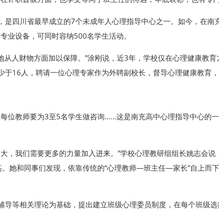
立，是四川省最早成立的7个未成年人心理指导中心之一。如今，在南
套专业设备，可同时容纳500名学生活动。
地从人财物方面加以保障。”涂刚说，近3年，学校仅在心理健康教育
不少于16人，聘请一位心理专家作为外聘副校长，督导心理健康教育
周每位教师要为3至5名学生做咨询……这是南充高中心理指导中心的一
力很大，我们需要更多的力量加入进来。”学校心理教研组组长姚志会
。她和同事们发现，依靠传统的“心理教师—班主任—家长”自上而
理辅导等相关理论为基础，提出建立班级心理委员制度，在每个班级