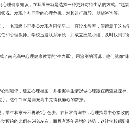
习心理健康知识，在我看来就是选择一种更好对待生活的方式。”赵宸
康状况、发现个别同学的心理危机，对其进行疏导、朋辈咨询等。
天，一名班级心理委员发现有同学早上一直没来教室，便留意了这名
主任和心理教师。学校迅速联系家长，并成立应急小组，及时找到了这
。
成了南充高中心理健康教育的“生力军”。用涂刚的话说，他们就像“
行心理测评，建立心理档案，并根据学生情况做心理跟踪调查及疏导
疗。这个“1%”是南充高中觉得很痛心的数据。
，学生和家长不再谈“心”色变。在日常咨询中，心理指导中心接收
动预约的比例在64%左右，而且有逐年递增的趋势，这让学校感到