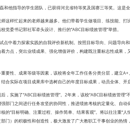
李磊和他指导的学生团队，已获得河北省特等奖及国赛三等奖。这是
老师这样忙起来的老师越来越多。他们带着学生做项目、练技能、打
校党委书记郭社军牵头设计、推行的“ABC目标绩效管理”举措。
改革试点中着力探索实践的自我评价新机制。按照目标导向、问题导向
为着力点，突出业绩成果、强化增值评价，构建既注重标志性成果，
重要性、成果等级等因素，该校将全年工作任务分类分层，建立A+、
）结合实际在项目成果库中选树自己的年度目标成果，动员全体、开
，实施了“ABC目标绩效管理”。2年来，该校“ABC目标绩效管理
强部门之间进行任务攻坚的协同性，推进绩效考核的定量化、自动化
核的“目标明确、注重过程、操作简单、结果客观”。将以往注重“人情
位（部门）的积极性和创造性，极大激发了广大教职工干事创业的热情