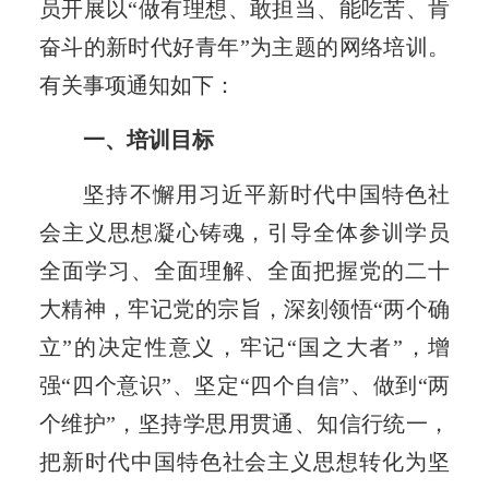
员开展以“做有理想、敢担当、能吃苦、肯
奋斗的新时代好青年”为主题的网络培训。
有关事项通知如下：
一、培训目标
坚持不懈用习近平新时代中国特色社
会主义思想凝心铸魂，引导全体参训学员
全面学习、全面理解、全面把握党的二十
大精
神，牢记党的宗旨，深刻领悟
“
两个确
立
”
的决定性意义，牢记
“
国之大者
”
，增
强
“
四个意识
”
、坚定
“
四个自信
”
、做到
“
两
个维护
”
，坚持学思用贯通、知信行统一，
把新时代中国特色社会主义思想转化为坚