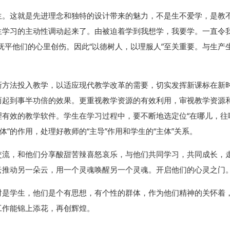
生。这就是先进理念和独特的设计带来的魅力，不是生不爱学，是教
学习的主动性调动起来了。由被迫着学到我想学，我要学。一直令我
才能抚平他们的心里创伤。因此“以德树人，以理服人”至关重要。与生
新方法投入教学，以适应现代教学改革的需要，切实发挥新课标在新
而起到事半功倍的效果。更重视教学资源的有效利用，审视教学资源
有效的教学软件。学生在学习过程中，要不断地选定位“在哪儿，往
主体”的作用，处理好教师的“主导”作用和学生的“主体”关系。
交流，和他们分享酸甜苦辣喜怒哀乐，与他们共同学习，共同成长，
云推动另一朵云，用一个灵魂唤醒另一个灵魂。开启他们的心灵之门
对是学生，他们是个有思想，有个性的群体，作为他们精神的关怀着
工作能锦上添花，再创辉煌。