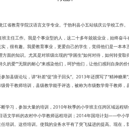
黑龙江省教育学院汉语言文学专业。于勃利县小五站镇庆云学校工作。
担任班主任工作。我是个事业型的人，这二十多年兢兢业业，始终奋斗
实，很有趣。我爱教育事业，更爱自己的学生，觉得他们是一本本五花
理方面的知识。尤其是对班级出现的“学困生”如何对待，如何转变
持久的爱”“无限的耐心”来感染他们，呵护他们，让他们感到自身的
加县级论坛，讲“补差”促“浪子回头”。2013年还撰写了“精神糖
市级骨干教师培训，县级教学能手评选，被称为市级数学骨干教师，
断学习，参加大量的培训，2010年秋季的小学班主任跨区域远程研
项目语文学科的农村中小学教师远程培训；2014年国培计划——中
班主任培训。这些培训。使我的业务水平有了突飞猛进的提高。现在，