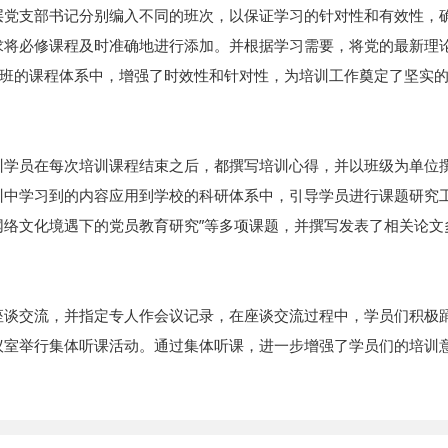
层党支部书记分别编入不同的班次，以保证学习的针对性和有效性，
求将必修课程及时准确地进行添加。并根据学习需要，将党的最新理
训班的课程体系中，增强了时效性和针对性，为培训工作奠定了坚实
训学员在每次培训课程结束之后，都撰写培训心得，并以班级为单位
训中学习到的内容应用到学校的科研体系中，引导学员进行课题研究
“网络文化境遇下的党员教育研究”等多项课题，并撰写发表了相关论文
座谈交流，并指定专人作会议记录，在座谈交流过程中，学员们积极
议室举行集体听课活动。通过集体听课，进一步增强了学员们的培训