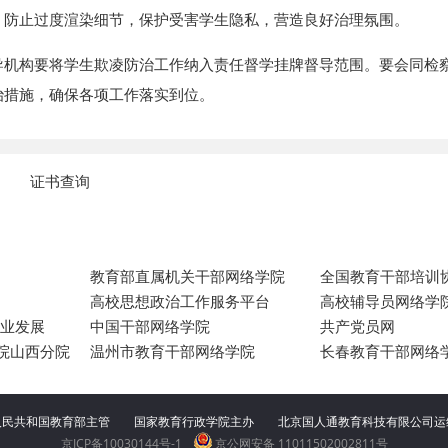
，防止过度渲染细节，保护受害学生隐私，营造良好治理氛围。
导机构要将学生欺凌防治工作纳入责任督学挂牌督导范围。要会同检
治措施，确保各项工作落实到位。
证书查询
教育部直属机关干部网络学院
全国教育干部培训
高校思想政治工作服务平台
高校辅导员网络学
专业发展
中国干部网络学院
共产党员网
院山西分院
温州市教育干部网络学院
长春教育干部网络
人民共和国教育部主管 国家教育行政学院主办
北京国人通教育科技有限公司
京ICP备10030144号-1
京公网安备 11011502002811号