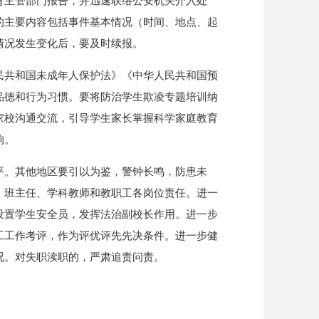
育主管部门报告，并迅速联络公安机关介入处
的主要内容包括事件基本情况（时间、地点、起
情况发生变化后，要及时续报。
民共和国未成年人保护法》《中华人民共和国预
品德和行为习惯。要将防治学生欺凌专题培训纳
家校沟通交流，引导学生家长掌握科学家庭教育
响。
平。其他地区要引以为鉴，警钟长鸣，防患未
、班主任、学科教师和教职工各岗位责任。进一
设置学生安全员，发挥法治副校长作用。进一步
工工作考评，作为评优评先先决条件。进一步健
况。对失职渎职的，严肃追责问责。