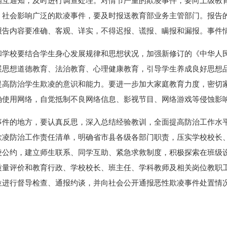
相互通知，及时进行调查处理。对情节严重的欺凌事件，要向上级教
、社会影响广泛的欺凌事件，要及时报送教育部业务主管部门。报告
报告内容要准确、客观、详实，不得迟报、谎报、瞒报和漏报。事件
和学校要结合学生身心发展规律和思想状况，加强新修订的《中华人
展思想道德教育、法治教育、心理健康教育，引导学生养成良好思想
提高防治学生欺凌的意识和能力。要进一步加大家庭教育力度，密切
确使用网络，自觉抵制不良网络信息、影视节目、网络游戏等侵蚀影
事件的地方，要认真反思，深入总结经验教训，全面提高防治工作水
欺凌防治工作责任清单，明确省市县各级各部门职责，压实学校校长
凌公约，建立师生联系、同学互助、紧急求救制度，积极探索在班级
质量评价和教育行政、学校校长、班主任、学科教师及相关岗位教职
位进行督导检查、通报约谈，并向社会公开通报恶性欺凌事件处置情