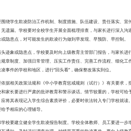
要围绕学生欺凌防治工作机制、制度措施、队伍建设、责任落实、宣
、无遗漏。学校要对全校学生开展全面梳理排查，与家长进行深入沟
象或隐患点，对可能发生的欺凌行为做到早发现、早预防、早控制。
苗头迹象或隐患点，学校要及时向上级教育主管部门报告，与家长进
关规章制度、加强日常管理、压实工作责任、完善工作流程、细化工
凌事件的学校和地区，进行“回头看”，确保整改落实到位。
要依据相关政策法规和《中小学教育惩戒规则（试行）》有关要求，
校和家长要进行严肃的批评教育和警示谈话。情节较重的，学校可给
，应将其表现记入学生综合素质评价，必要时依法转入专门学校就读
要给予相应的心理辅导。
和学校要建立健全学生欺凌报告制度。学校全体教师、员工要进一步