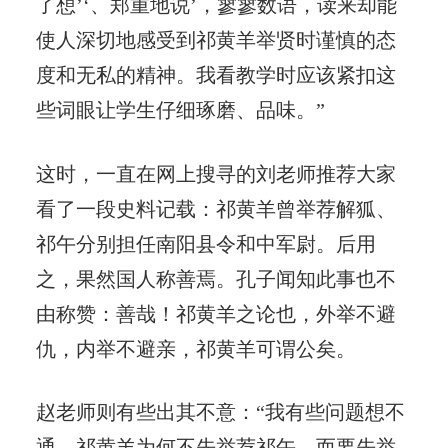
了想’‘、郑重地说’，寥寥数语，读来却能
使人深切地感受到祁黄羊举贤时谨慎的态
度和无私的精神。我看教学时应该紧扣这
些词眼让学生仔细琢磨、品味。”
这时，一直在网上搜寻的刘老师推荐大家
看了一段史料记载：祁黄羊曾举荐解狐、
祁午分别担任南阳县令和中军尉。后用
之，果然国人称善焉。孔子闻知此事也不
由称赞：善哉！祁黄羊之论也，外举不避
仇，内举不避亲，祁黄羊可谓公矣。
赵老师则有些出其不意：“我有些问题想不
通，祁黄羊为何不先举荐祁午，而要先举