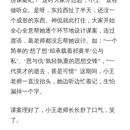
份课案吧！”这时大家才想起，小王一直在
做听众。是呀，东拉西扯了半天，还没一
个成形的东西。神侃就此打住，大家开始
全心全意帮她逐个环节地设计课案，连过
渡语，葛老师都没忘帮她设计。如：“一个
简单的‘想了想’却承载着祁黄羊‘公与
私’、‘恩与仇’孰轻孰重的思想交锋”，“一
代英才的逝去，甚是可惜” 这期间，小王
老师一直没抬头，她边听边忙着记，生怕
漏掉一个字。
课案理好了，小王老师长长舒了口气，笑
了。