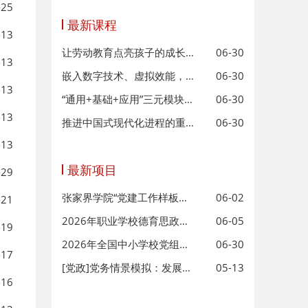
-25
最新课程
-13
让劳动教育点亮孩子的成长之路
06-30
-13
嵌入数字技术、虚拟效能，思政课教师
06-30
-13
“通用+基础+应用”三元模块化课程
06-30
-13
推进中国式现代化进程的重要规划—
06-30
-13
最新项目
-29
张家界学院“党建工作样板支部”指
06-02
-21
2026年职业学校德育思政和安全管理
06-05
-19
2026年全国中小学校党组织书记网络
06-30
-17
[党政]党务情景模拟：发展党员工作流
05-13
-16